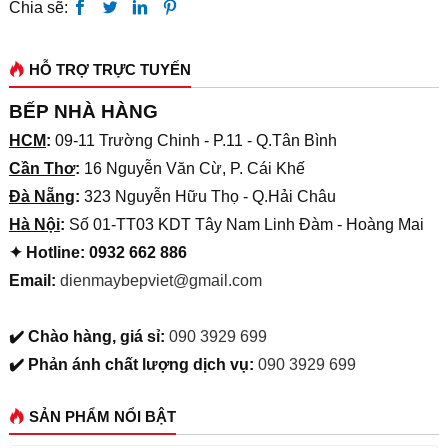
Chia sẽ:
HỖ TRỢ TRỰC TUYẾN
BẾP NHÀ HÀNG
HCM
:
09-11 Trường Chinh - P.11 - Q.Tân Bình
Cần Thơ
:
16 Nguyễn Văn Cừ, P. Cái Khế
Đà Nẵng
:
323 Nguyễn Hữu Thọ - Q.Hải Châu
Hà Nội
:
Số 01-TT03 KDT Tây Nam Linh Đàm - Hoàng Mai
✦ Hotline: 0932 662 886
Email:
dienmaybepviet@gmail.com
✔️ Chào hàng, giá sỉ:
090 3929 699
✔️ Phản ánh chất lượng dịch vụ:
090 3929 699
SẢN PHẨM NỔI BẬT