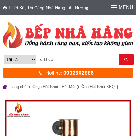
MENU
Thiết Kế, Thi Công Nhà Hàng Lẩu Nướng
Hotline:
0932662886
Trang chủ
Chụp Hút Khói - Hút Mùi
Ống Hút Khói BBQ