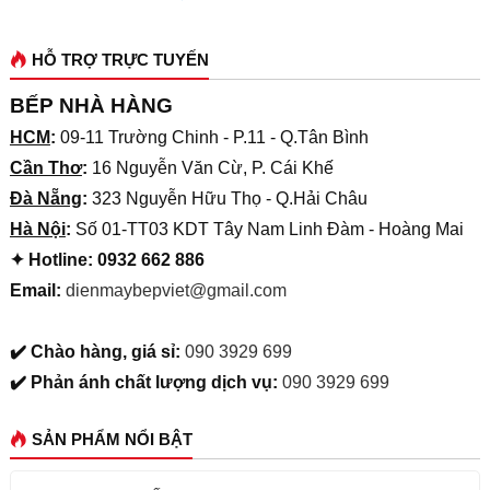
HỖ TRỢ TRỰC TUYẾN
BẾP NHÀ HÀNG
HCM
:
09-11 Trường Chinh - P.11 - Q.Tân Bình
Cần Thơ
:
16 Nguyễn Văn Cừ, P. Cái Khế
Đà Nẵng
:
323 Nguyễn Hữu Thọ - Q.Hải Châu
Hà Nội
:
Số 01-TT03 KDT Tây Nam Linh Đàm - Hoàng Mai
✦ Hotline: 0932 662 886
Email:
dienmaybepviet@gmail.com
✔️ Chào hàng, giá sỉ:
090 3929 699
✔️ Phản ánh chất lượng dịch vụ:
090 3929 699
SẢN PHẨM NỔI BẬT