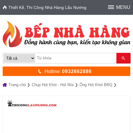
MENU
Thiết Kế, Thi Công Nhà Hàng Lẩu Nướng
Hotline:
0932662886
Trang chủ
Chụp Hút Khói - Hút Mùi
Ống Hút Khói BBQ