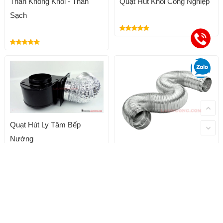
Than Không Khói - Than
Quạt Hút Khói Công Nghiệp
Sạch
Quạt Hút Ly Tâm Bếp
Nướng
1.100.000đ
Ống Nhôm Nhún
220.000đ