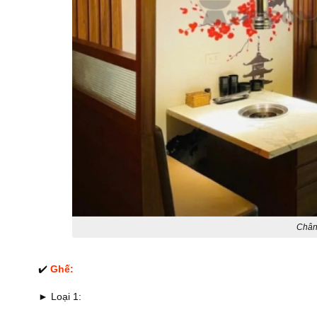
Chân
✔️
Ghế:
► Loại 1: