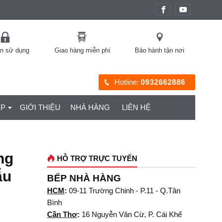
àn sử dụng
Giao hàng miễn phí
Bảo hành tận nơi
Hotline:
0932662886
ỆP
GIỚI THIỆU
NHÀ HÀNG
LIÊN HỆ
ng
HỖ TRỢ TRỰC TUYẾN
ẫu
BẾP NHÀ HÀNG
HCM
:
09-11 Trường Chinh - P.11 - Q.Tân
Bình
Cần Thơ
:
16 Nguyễn Văn Cừ, P. Cái Khế