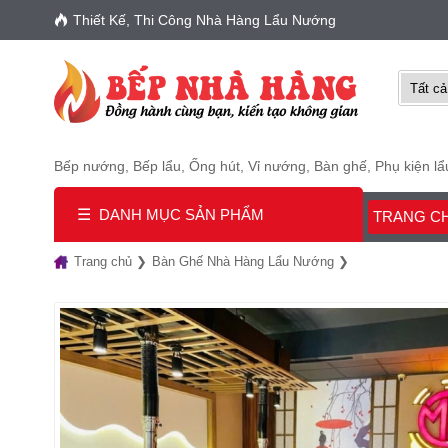
Thiết Kế, Thi Công Nhà Hàng Lẩu Nướng
Bếp nướng
,
Bếp lẩu
,
Ống hút
,
Vỉ nướng
,
Bàn ghế
,
Phụ kiện l
☰
DANH MỤC SẢN PHẨM
TRANG C
Trang chủ
Bàn Ghế Nhà Hàng Lẩu Nướng