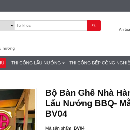
An to
ẩu nướng
HỦ
THI CÔNG LẨU NƯỚNG
THI CÔNG BẾP CÔNG NGHI
Bộ Bàn Ghế Nhà Hà
Lẩu Nướng BBQ- M
BV04
Mã sản phẩm:
BV04