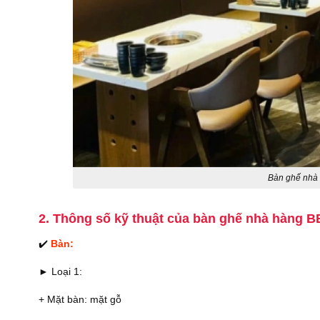
Bàn ghế nhà
2. Thông số kỹ thuật của bàn ghế nhà hàng 
✔️
Bàn:
► Loại 1:
+ Mặt bàn: mặt gỗ