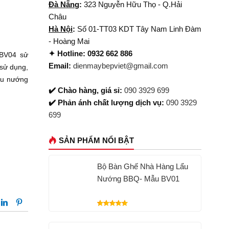
Đà Nẵng
:
323 Nguyễn Hữu Thọ - Q.Hải
Châu
Hà Nội
:
Số 01-TT03 KDT Tây Nam Linh Đàm
- Hoàng Mai
✦ Hotline: 0932 662 886
BV04 sử
Email:
dienmaybepviet@gmail.com
sử dụng,
ẩu nướng
✔️ Chào hàng, giá sỉ:
090 3929 699
✔️ Phản ánh chất lượng dịch vụ:
090 3929
699
SẢN PHẨM NỔI BẬT
Bộ Bàn Ghế Nhà Hàng Lẩu
Nướng BBQ- Mẫu BV01