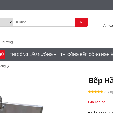
An to
ẩu nướng
HỦ
THI CÔNG LẨU NƯỚNG
THI CÔNG BẾP CÔNG NGHI
Hàng
Bếp H
(5 / 8
Giá liên hệ