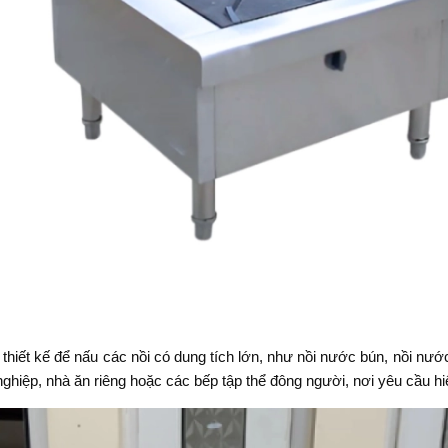
thiết kế để nấu các nồi có dung tích lớn, như nồi nước bún, nồi nư
iệp, nhà ăn riêng hoặc các bếp tập thể đông người, nơi yêu cầu hiệu