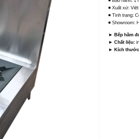
◾️ Bảo hành: 1
◾️ Xuất xứ: Vi
◾️ Tình trạng: 
◾️ Showroom:
► Bếp hầm đ
► Chất liệu:
i
► Kích thướ