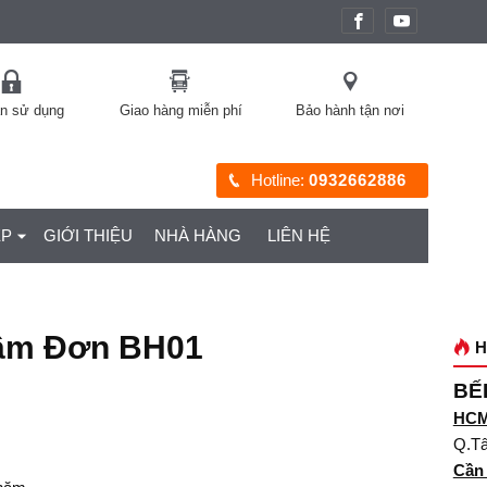
àn sử dụng
Giao hàng miễn phí
Bảo hành tận nơi
Hotline:
0932662886
ỆP
GIỚI THIỆU
NHÀ HÀNG
LIÊN HỆ
ầm Đơn BH01
H
BẾ
)
HC
Q.Tâ
Cần