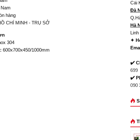
 năm
Cái 
ệt Nam
Đà 
Còn hàng
Q.Hả
 HỒ CHÍ MINH - TRỤ SỞ
Hà 
Linh
ơn
✦ Ho
nox 304
Emai
c:
600x700x450/1000mm
✔️ C
699
✔️ P
090 
S
T