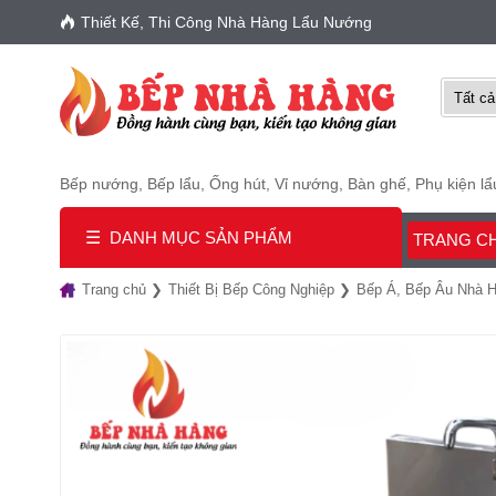
Thiết Kế, Thi Công Nhà Hàng Lẩu Nướng
Bếp nướng
,
Bếp lẩu
,
Ống hút
,
Vỉ nướng
,
Bàn ghế
,
Phụ kiện l
☰
DANH MỤC SẢN PHẨM
TRANG C
Trang chủ
Thiết Bị Bếp Công Nghiệp
Bếp Á, Bếp Âu Nhà 