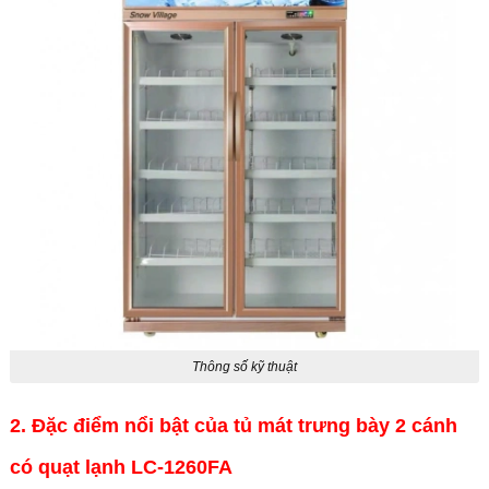
Thông số kỹ thuật
2. Đặc điểm nổi bật của tủ mát trưng bày 2 cánh
có quạt lạnh LC-1260FA