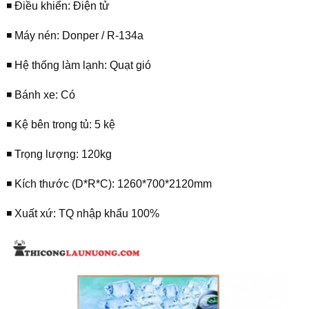
◾️ Điều khiển: Điện tử
◾️ Máy nén: Donper / R-134a
◾️ Hệ thống làm lạnh: Quạt gió
◾️ Bánh xe: Có
◾️ Kệ bên trong tủ: 5 kệ
◾️ Trọng lượng: 120kg
◾️ Kích thước (D*R*C): 1260*700*2120mm
◾️ Xuất xứ: TQ nhập khẩu 100%