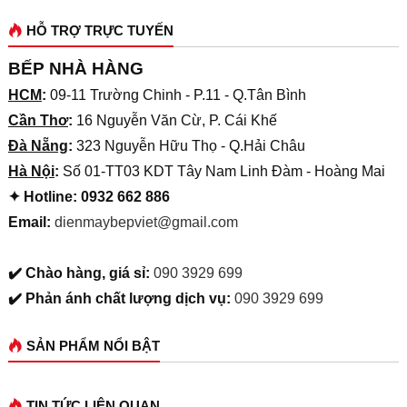
HỖ TRỢ TRỰC TUYẾN
BẾP NHÀ HÀNG
HCM
:
09-11 Trường Chinh - P.11 - Q.Tân Bình
Cần Thơ
:
16 Nguyễn Văn Cừ, P. Cái Khế
Đà Nẵng
:
323 Nguyễn Hữu Thọ - Q.Hải Châu
Hà Nội
:
Số 01-TT03 KDT Tây Nam Linh Đàm - Hoàng Mai
✦ Hotline: 0932 662 886
Email:
dienmaybepviet@gmail.com
✔️ Chào hàng, giá sỉ:
090 3929 699
✔️ Phản ánh chất lượng dịch vụ:
090 3929 699
SẢN PHẨM NỔI BẬT
TIN TỨC LIÊN QUAN