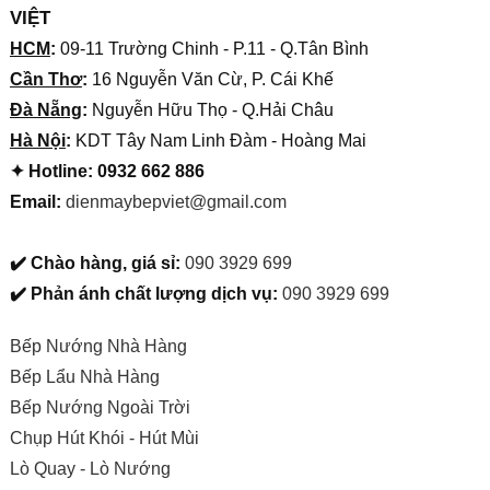
VIỆT
HCM
:
09-11 Trường Chinh - P.11 - Q.Tân Bình
Cần Thơ
:
16 Nguyễn Văn Cừ, P. Cái Khế
Đà Nẵng
:
Nguyễn Hữu Thọ - Q.Hải Châu
Hà Nội
:
KDT Tây Nam Linh Đàm - Hoàng Mai
✦ Hotline: 0932 662 886
Email:
dienmaybepviet@gmail.com
✔️ Chào hàng, giá sỉ:
090 3929 699
✔️ Phản ánh chất lượng dịch vụ:
090 3929 699
Bếp Nướng Nhà Hàng
Bếp Lẩu Nhà Hàng
Bếp Nướng Ngoài Trời
Chụp Hút Khói - Hút Mùi
Lò Quay - Lò Nướng