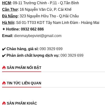
HCM
:
09-11 Trường Chinh - P.11 - Q.Tân Bình
Cần Thơ
:
16 Nguyễn Văn Cừ, P. Cái Khế
Đà Nẵng
:
323 Nguyễn Hữu Thọ - Q.Hải Châu
Hà Nội
:
Số 01-TT03 KDT Tây Nam Linh Đàm - Hoàng Mai
✦ Hotline: 0932 662 886
Email:
dienmaybepviet@gmail.com
✔️ Chào hàng, giá sỉ:
090 3929 699
✔️ Phản ánh chất lượng dịch vụ:
090 3929 699
SẢN PHẨM NỔI BẬT
TIN TỨC LIÊN QUAN
SẢN PHẨM KHÁC