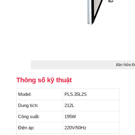
Bàn Nửa Đ
Thông số kỹ thuật
Model:
PLS.35L2S
Dung tích:
212L
Công suất:
195W
Điện áp:
220V/50Hz