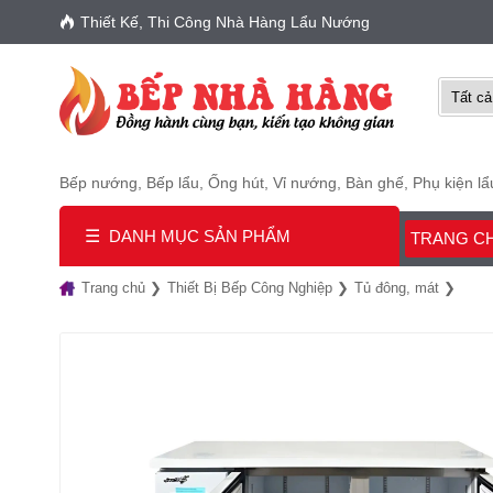
Thiết Kế, Thi Công Nhà Hàng Lẩu Nướng
Bếp nướng
,
Bếp lẩu
,
Ống hút
,
Vỉ nướng
,
Bàn ghế
,
Phụ kiện l
☰
DANH MỤC SẢN PHẨM
TRANG C
Trang chủ
Thiết Bị Bếp Công Nghiệp
Tủ đông, mát