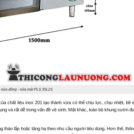
 nửa đông - nửa mát PLS.35L2S
của chất liệu inox 201 tạo thành vừa có thể chịu lực, chịu nhiệt, bề
ử dụng và rất dễ trong vấn đề vệ sinh. Mặt khác, toàn bộ khung sườn 
àng tháo lắp hoặc tăng hạ theo nhu cầu người tiêu dùng. Hơn thế, thô