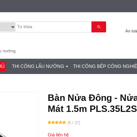
An to
ẩu nướng
HỦ
THI CÔNG LẨU NƯỚNG
THI CÔNG BẾP CÔNG NGHI
Bàn Nửa Đông - Nử
Mát 1.5m PLS.35L2
(5 / 27)
Giá liên hệ