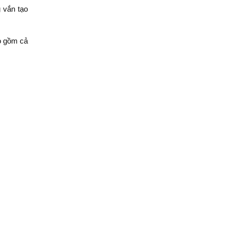
g vắn tạo
o gồm cả