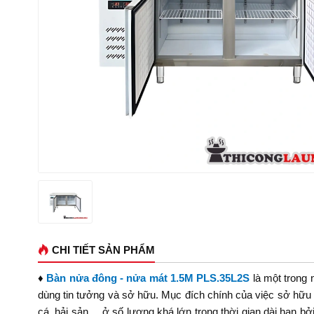
CHI TIẾT SẢN PHẨM
♦
Bàn nửa đông - nửa mát 1.5M PLS.35L2S
là một trong n
dùng tin tưởng và sở hữu. Mục đích chính của việc sở hữu c
cá, hải sản,... ở số lượng khá lớn trong thời gian dài hạn