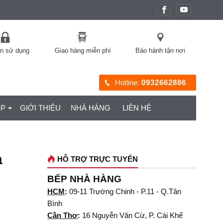
àn sử dụng
Giao hàng miễn phí
Bảo hành tận nơi
Hotline:
0932662886
ỆP
GIỚI THIỆU
NHÀ HÀNG
LIÊN HỆ
a
HỖ TRỢ TRỰC TUYẾN
S
BẾP NHÀ HÀNG
HCM
:
09-11 Trường Chinh - P.11 - Q.Tân
Bình
Cần Thơ
:
16 Nguyễn Văn Cừ, P. Cái Khế