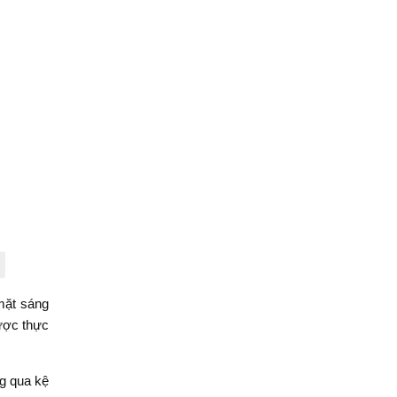
 mặt sáng
được thực
ng qua kệ