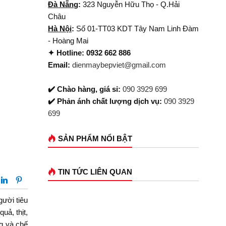
Đà Nẵng
:
323 Nguyễn Hữu Thọ - Q.Hải
Châu
Hà Nội
:
Số 01-TT03 KDT Tây Nam Linh Đàm
- Hoàng Mai
✦ Hotline: 0932 662 886
Email:
dienmaybepviet@gmail.com
✔️ Chào hàng, giá sỉ:
090 3929 699
✔️ Phản ánh chất lượng dịch vụ:
090 3929
699
SẢN PHẨM NỔI BẬT
TIN TỨC LIÊN QUAN
gười tiêu
uả, thịt,
ng và chế