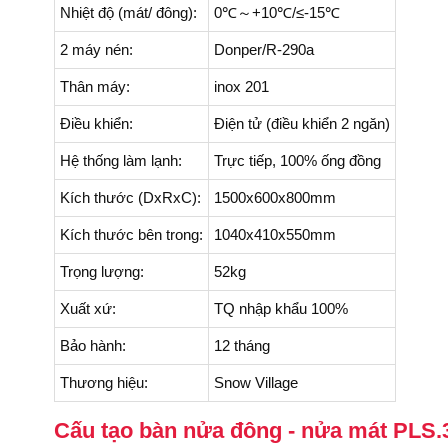
Nhiệt độ (mát/ đông):
0℃～+10℃/≤-15℃
2 máy nén:
Donper/R-290a
Thân máy:
inox 201
Điều khiển:
Điện tử (điều khiển 2 ngăn)
Hệ thống làm lạnh:
Trực tiếp, 100% ống đồng
Kích thước (DxRxC):
1500x600x800mm
Kích thước bên trong:
1040x410x550mm
Trọng lượng:
52kg
Xuất xứ:
TQ nhập khẩu 100%
Bảo hành:
12 tháng
Thương hiệu:
Snow Village
Cấu tạo bàn nửa đông - nửa mát PLS