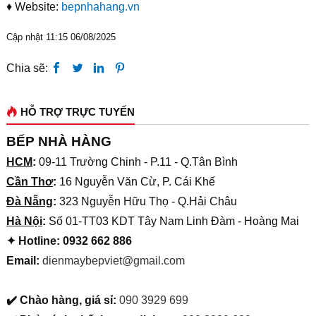
♦ Website:
bepnhahang.vn
Cập nhật 11:15 06/08/2025
Chia sẽ:
HỖ TRỢ TRỰC TUYẾN
BẾP NHÀ HÀNG
HCM
:
09-11 Trường Chinh - P.11 - Q.Tân Bình
Cần Thơ
:
16 Nguyễn Văn Cừ, P. Cái Khế
Đà Nẵng
:
323 Nguyễn Hữu Thọ - Q.Hải Châu
Hà Nội
:
Số 01-TT03 KDT Tây Nam Linh Đàm - Hoàng Mai
✦ Hotline: 0932 662 886
Email:
dienmaybepviet@gmail.com
✔️ Chào hàng, giá sỉ:
090 3929 699