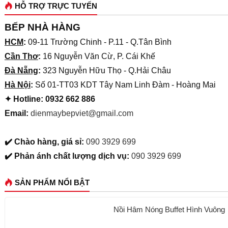
HỖ TRỢ TRỰC TUYẾN
BẾP NHÀ HÀNG
HCM
:
09-11 Trường Chinh - P.11 - Q.Tân Bình
Cần Thơ
:
16 Nguyễn Văn Cừ, P. Cái Khế
Đà Nẵng
:
323 Nguyễn Hữu Thọ - Q.Hải Châu
Hà Nội
:
Số 01-TT03 KDT Tây Nam Linh Đàm - Hoàng Mai
✦ Hotline: 0932 662 886
Email:
dienmaybepviet@gmail.com
✔️ Chào hàng, giá sỉ:
090 3929 699
✔️ Phản ánh chất lượng dịch vụ:
090 3929 699
SẢN PHẨM NỔI BẬT
Nồi Hâm Nóng Buffet Hình Vuông