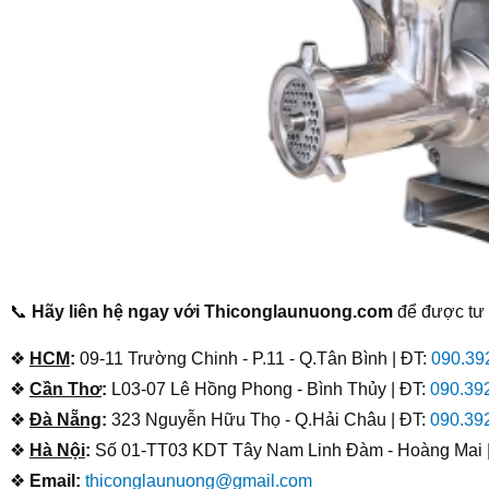
📞
Hãy liên hệ ngay với Thiconglaunuong.com
để được tư v
❖
HCM
:
09-11 Trường Chinh - P.11 - Q.Tân Bình | ĐT:
090.39
❖
Cần Thơ
:
L03-07 Lê Hồng Phong - Bình Thủy | ĐT:
090.39
❖
Đà Nẵng
:
323 Nguyễn Hữu Thọ - Q.Hải Châu | ĐT:
090.39
❖
Hà Nội
:
Số 01-TT03 KDT Tây Nam Linh Đàm - Hoàng Mai 
❖
Email:
thiconglaunuong@gmail.com