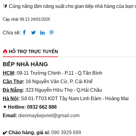
🔰 Cùng nâng tầm năng suất cho gian bếp nhà hàng của bạn 
Cập nhật 09:13 24/01/2025
Chia sẽ:
HỖ TRỢ TRỰC TUYẾN
BẾP NHÀ HÀNG
HCM
:
09-11 Trường Chinh - P.11 - Q.Tân Bình
Cần Thơ
:
16 Nguyễn Văn Cừ, P. Cái Khế
Đà Nẵng
:
323 Nguyễn Hữu Thọ - Q.Hải Châu
Hà Nội
:
Số 01-TT03 KDT Tây Nam Linh Đàm - Hoàng Mai
✦ Hotline: 0932 662 886
Email:
dienmaybepviet@gmail.com
✔️ Chào hàng, giá sỉ:
090 3929 699