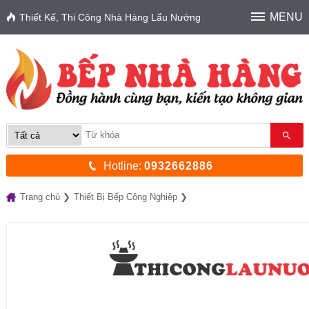
MENU
Thiết Kế, Thi Công Nhà Hàng Lẩu Nướng
Hotline:
0932662886
Trang chủ
Thiết Bị Bếp Công Nghiệp
Máy thái thịt, cưa xương