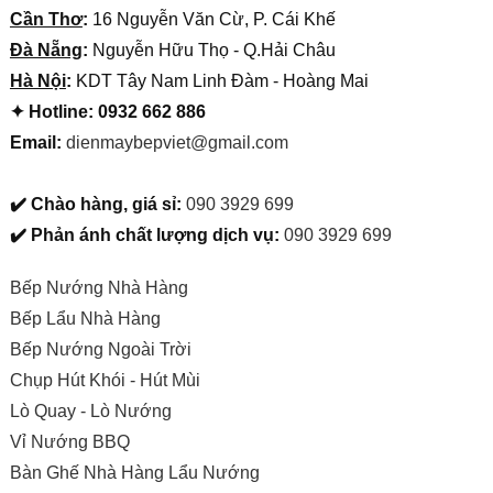
Cần Thơ
:
16 Nguyễn Văn Cừ, P. Cái Khế
Đà Nẵng
:
Nguyễn Hữu Thọ - Q.Hải Châu
Hà Nội
:
KDT Tây Nam Linh Đàm - Hoàng Mai
✦ Hotline: 0932 662 886
Email:
dienmaybepviet@gmail.com
✔️ Chào hàng, giá sỉ:
090 3929 699
✔️ Phản ánh chất lượng dịch vụ:
090 3929 699
Bếp Nướng Nhà Hàng
Bếp Lẩu Nhà Hàng
Bếp Nướng Ngoài Trời
Chụp Hút Khói - Hút Mùi
Lò Quay - Lò Nướng
Vỉ Nướng BBQ
Bàn Ghế Nhà Hàng Lẩu Nướng