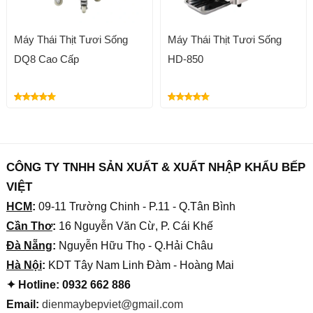
Máy Thái Thịt Tươi Sống
Máy Thái Thịt Tươi Sống
DQ8 Cao Cấp
HD-850
CÔNG TY TNHH SẢN XUẤT & XUẤT NHẬP KHẨU BẾP
VIỆT
HCM
:
09-11 Trường Chinh - P.11 - Q.Tân Bình
Cần Thơ
:
16 Nguyễn Văn Cừ, P. Cái Khế
Đà Nẵng
:
Nguyễn Hữu Thọ - Q.Hải Châu
Hà Nội
:
KDT Tây Nam Linh Đàm - Hoàng Mai
✦ Hotline: 0932 662 886
Email:
dienmaybepviet@gmail.com