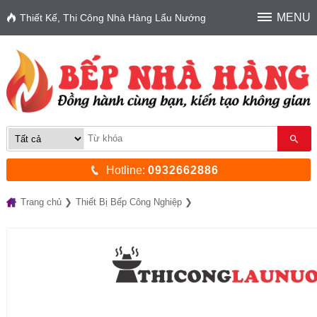
MENU
Thiết Kế, Thi Công Nhà Hàng Lẩu Nướng
Hotline:
0932662886
Trang chủ
Thiết Bị Bếp Công Nghiệp
Máy thái thịt, cưa xương