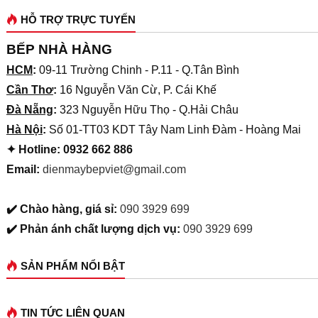
HỖ TRỢ TRỰC TUYẾN
BẾP NHÀ HÀNG
HCM
:
09-11 Trường Chinh - P.11 - Q.Tân Bình
Cần Thơ
:
16 Nguyễn Văn Cừ, P. Cái Khế
Đà Nẵng
:
323 Nguyễn Hữu Thọ - Q.Hải Châu
Hà Nội
:
Số 01-TT03 KDT Tây Nam Linh Đàm - Hoàng Mai
✦ Hotline: 0932 662 886
Email:
dienmaybepviet@gmail.com
✔️ Chào hàng, giá sỉ:
090 3929 699
✔️ Phản ánh chất lượng dịch vụ:
090 3929 699
SẢN PHẨM NỔI BẬT
TIN TỨC LIÊN QUAN