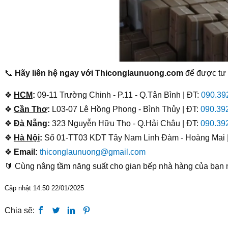
📞
Hãy liên hệ ngay với Thiconglaunuong.com
để được tư v
❖
HCM
:
09-11 Trường Chinh - P.11 - Q.Tân Bình | ĐT:
090.39
❖
Cần Thơ
:
L03-07 Lê Hồng Phong - Bình Thủy | ĐT:
090.39
❖
Đà Nẵng
:
323 Nguyễn Hữu Thọ - Q.Hải Châu | ĐT:
090.39
❖
Hà Nội
:
Số 01-TT03 KDT Tây Nam Linh Đàm - Hoàng Mai 
❖
Email:
thiconglaunuong@gmail.com
🔰 Cùng nâng tầm năng suất cho gian bếp nhà hàng của bạn 
Cập nhật 14:50 22/01/2025
Chia sẽ: