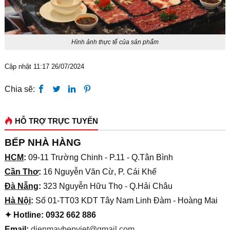
Hình ảnh thực tế của sản phẩm
Cập nhật 11:17 26/07/2024
Chia sẽ:
HỖ TRỢ TRỰC TUYẾN
BẾP NHÀ HÀNG
HCM
:
09-11 Trường Chinh - P.11 - Q.Tân Bình
Cần Thơ
:
16 Nguyễn Văn Cừ, P. Cái Khế
Đà Nẵng
:
323 Nguyễn Hữu Thọ - Q.Hải Châu
Hà Nội
:
Số 01-TT03 KDT Tây Nam Linh Đàm - Hoàng Mai
✦ Hotline: 0932 662 886
Email:
dienmaybepviet@gmail.com