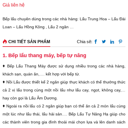
Giá liên hệ
Bếp lẩu chuyên dùng trong các nhà hàng: Lẩu Trung Hoa – Lẩu Đài
Loan – Lẩu Hồng Kông , Lẩu 2 ngăn …
CHI TIẾT SẢN PHẨM
Chia sẽ:
1. Bếp lẩu thang máy, bếp tự nâng
♦
Bếp Lẩu Thang Máy được sử dụng nhiều trong các nhà hàng,
khách sạn, quán ăn,…. kết hợp với bếp từ.
♦
Nồi Lẩu được thiết kế 2 ngăn giúp thực khách có thể thưởng thức
cả 2 vị lẩu trong cùng một nồi lẩu như lẩu cay, ngọt, không cay,…
hay còn gọi là Lẩu Âm Dương.
♦
Ngoài ra nồi lẩu có 2 ngăn giúp bạn có thể ăn cả 2 món lẩu cùng
một lúc như lẩu thái, lẩu hải sản…. Bếp Lẩu Tự Nâng Hạ giúp cho
các thành viên trong gia đình thoải mái chọn lựa và lên danh sách