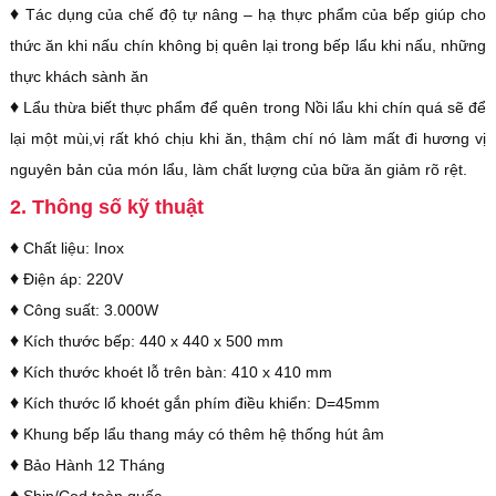
♦
Tác dụng của chế độ tự nâng – hạ thực phẩm của bếp giúp cho
thức ăn khi nấu chín không bị quên lại trong bếp lẩu khi nấu, những
thực khách sành ăn
♦
Lẩu thừa biết thực phẩm để quên trong Nồi lẩu khi chín quá sẽ để
lại một mùi,vị rất khó chịu khi ăn, thậm chí nó làm mất đi hương vị
nguyên bản của món lẩu, làm chất lượng của bữa ăn giảm rõ rệt.
2. Thông số kỹ thuật
♦
Chất liệu: Inox
♦
Điện áp: 220V
♦
Công suất: 3.000W
♦
Kích thước bếp: 440 x 440 x 500 mm
♦
Kích thước khoét lỗ trên bàn: 410 x 410 mm
♦
Kích thước lổ khoét gắn phím điều khiển: D=45mm
♦
Khung bếp lẩu thang máy có thêm hệ thống hút âm
♦
Bảo Hành 12 Tháng
♦
Ship/Cod toàn quốc