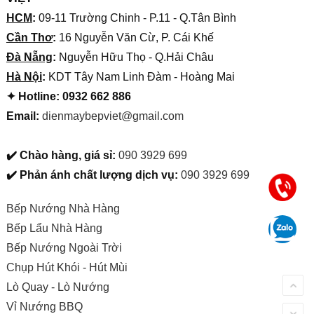
HCM
:
09-11 Trường Chinh - P.11 - Q.Tân Bình
Cần Thơ
:
16 Nguyễn Văn Cừ, P. Cái Khế
Đà Nẵng
:
Nguyễn Hữu Thọ - Q.Hải Châu
Hà Nội
:
KDT Tây Nam Linh Đàm - Hoàng Mai
✦ Hotline: 0932 662 886
Email:
dienmaybepviet@gmail.com
✔️ Chào hàng, giá sỉ:
090 3929 699
✔️ Phản ánh chất lượng dịch vụ:
090 3929 699
Bếp Nướng Nhà Hàng
Bếp Lẩu Nhà Hàng
Bếp Nướng Ngoài Trời
Chụp Hút Khói - Hút Mùi
Lò Quay - Lò Nướng
Vỉ Nướng BBQ