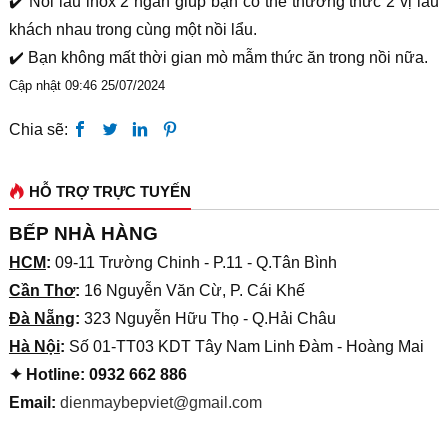
✔️
Nồi lẩu inox 2 ngăn giúp bạn có thể thưởng thức 2 vị lẩu
khách nhau trong cùng một nồi lẩu.
✔️
Bạn không mất thời gian mò mẫm thức ăn trong nồi nữa.
Cập nhật 09:46 25/07/2024
Chia sẽ:
HỖ TRỢ TRỰC TUYẾN
BẾP NHÀ HÀNG
HCM
:
09-11 Trường Chinh - P.11 - Q.Tân Bình
Cần Thơ
:
16 Nguyễn Văn Cừ, P. Cái Khế
Đà Nẵng
:
323 Nguyễn Hữu Thọ - Q.Hải Châu
Hà Nội
:
Số 01-TT03 KDT Tây Nam Linh Đàm - Hoàng Mai
✦ Hotline: 0932 662 886
Email:
dienmaybepviet@gmail.com