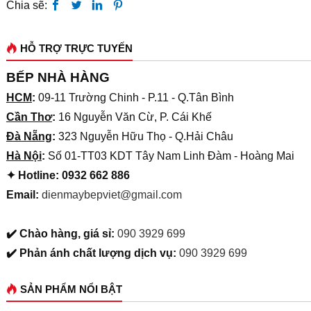
Chia sẽ:
HỖ TRỢ TRỰC TUYẾN
BẾP NHÀ HÀNG
HCM
:
09-11 Trường Chinh - P.11 - Q.Tân Bình
Cần Thơ
:
16 Nguyễn Văn Cừ, P. Cái Khế
Đà Nẵng
:
323 Nguyễn Hữu Thọ - Q.Hải Châu
Hà Nội
:
Số 01-TT03 KDT Tây Nam Linh Đàm - Hoàng Mai
✦ Hotline: 0932 662 886
Email:
dienmaybepviet@gmail.com
✔️ Chào hàng, giá sỉ:
090 3929 699
✔️ Phản ánh chất lượng dịch vụ:
090 3929 699
SẢN PHẨM NỔI BẬT