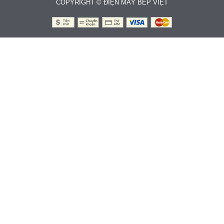
COPYRIGHT © ĐIỆN MÁY BẾP VIỆT