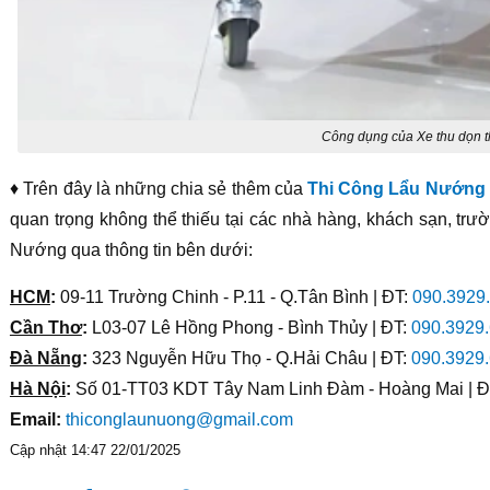
Công dụng của Xe thu dọn 
♦ Trên đây là những chia sẻ thêm của
Thi Công Lẩu Nướng
quan trọng không thể thiếu tại các nhà hàng, khách sạn, tr
Nướng qua thông tin bên dưới:
HCM
:
09-11 Trường Chinh - P.11 - Q.Tân Bình | ĐT:
090.3929
Cần Thơ
:
L03-07 Lê Hồng Phong - Bình Thủy | ĐT:
090.3929
Đà Nẵng
:
323 Nguyễn Hữu Thọ - Q.Hải Châu | ĐT:
090.3929
Hà Nội
:
Số 01-TT03 KDT Tây Nam Linh Đàm - Hoàng Mai | Đ
Email:
thiconglaunuong@gmail.com
Cập nhật 14:47 22/01/2025