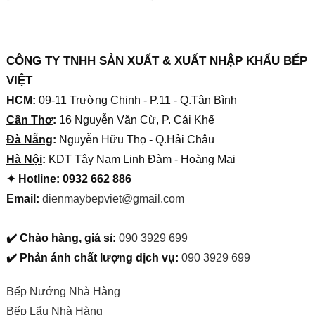
CÔNG TY TNHH SẢN XUẤT & XUẤT NHẬP KHẨU BẾP
VIỆT
HCM
:
09-11 Trường Chinh - P.11 - Q.Tân Bình
Cần Thơ
:
16 Nguyễn Văn Cừ, P. Cái Khế
Đà Nẵng
:
Nguyễn Hữu Thọ - Q.Hải Châu
Hà Nội
:
KDT Tây Nam Linh Đàm - Hoàng Mai
✦ Hotline: 0932 662 886
Email:
dienmaybepviet@gmail.com
✔️ Chào hàng, giá sỉ:
090 3929 699
✔️ Phản ánh chất lượng dịch vụ:
090 3929 699
Bếp Nướng Nhà Hàng
Bếp Lẩu Nhà Hàng