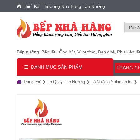
Thiết Kế, Thi Công Nhà Hàng Lẩu Nướng
Bếp nướng
,
Bếp lẩu
,
Ống hút
,
Vỉ nướng
,
Bàn ghế
,
Phụ kiện l
☰
DANH MỤC SẢN PHẨM
TRANG C
Trang chủ
Lò Quay - Lò Nướng
Lò Nướng Salamander