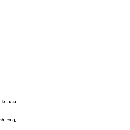
 kết quả
h tráng,