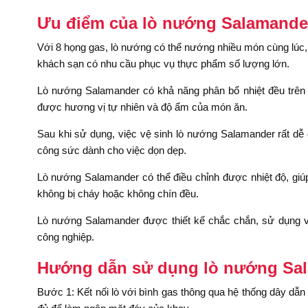
Ưu điểm của lò nướng Salamander
Với 8 họng gas, lò nướng có thể nướng nhiều món cùng lúc, t
khách sạn có nhu cầu phục vụ thực phẩm số lượng lớn.
Lò nướng Salamander có khả năng phân bổ nhiệt đều trên
được hương vị tự nhiên và độ ẩm của món ăn.
Sau khi sử dụng, việc vệ sinh lò nướng Salamander rất dễ 
công sức dành cho việc dọn dẹp.
Lò nướng Salamander có thể điều chỉnh được nhiệt độ, gi
không bị cháy hoặc không chín đều.
Lò nướng Salamander được thiết kế chắc chắn, sử dụng vật 
công nghiệp.
Hướng dẫn sử dụng lò nướng Sal
Bước 1: Kết nối lò với bình gas thông qua hệ thống dây d