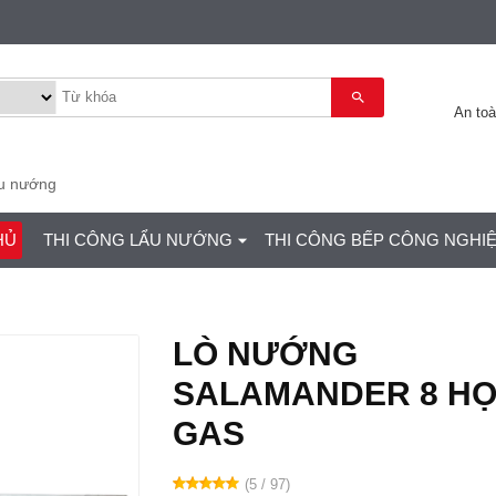
An to
ẩu nướng
HỦ
THI CÔNG LẨU NƯỚNG
THI CÔNG BẾP CÔNG NGHI
LÒ NƯỚNG
SALAMANDER 8 H
GAS
(5 / 97)