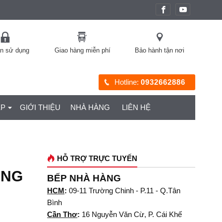
àn sử dụng
Giao hàng miễn phí
Bảo hành tận nơi
Hotline:
0932662886
ỆP
GIỚI THIỆU
NHÀ HÀNG
LIÊN HỆ
HỖ TRỢ TRỰC TUYẾN
ỌNG
BẾP NHÀ HÀNG
HCM
:
09-11 Trường Chinh - P.11 - Q.Tân
Bình
Cần Thơ
:
16 Nguyễn Văn Cừ, P. Cái Khế