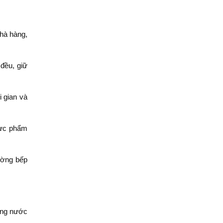
nhà hàng,
đều, giữ
i gian và
hực phẩm
ường bếp
ợng nước