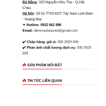
Đà Nẵng
:
323 Nguyễn Hữu Thọ - Q.Hải
Châu
Hà Nội
:
Số 01-TT03 KDT Tây Nam Linh Đàm
- Hoàng Mai
✦ Hotline: 0932 662 886
Email:
dienmaybepviet@gmail.com
✔️ Chào hàng, giá sỉ:
090 3929 699
✔️ Phản ánh chất lượng dịch vụ:
090 3929
699
SẢN PHẨM NỔI BẬT
TIN TỨC LIÊN QUAN