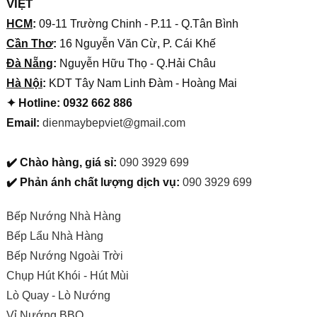
VIỆT
HCM
:
09-11 Trường Chinh - P.11 - Q.Tân Bình
Cần Thơ
:
16 Nguyễn Văn Cừ, P. Cái Khế
Đà Nẵng
:
Nguyễn Hữu Thọ - Q.Hải Châu
Hà Nội
:
KDT Tây Nam Linh Đàm - Hoàng Mai
✦ Hotline: 0932 662 886
Email:
dienmaybepviet@gmail.com
✔️ Chào hàng, giá sỉ:
090 3929 699
✔️ Phản ánh chất lượng dịch vụ:
090 3929 699
Bếp Nướng Nhà Hàng
Bếp Lẩu Nhà Hàng
Bếp Nướng Ngoài Trời
Chụp Hút Khói - Hút Mùi
Lò Quay - Lò Nướng
Vỉ Nướng BBQ