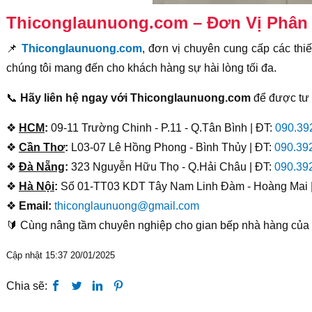
Thiconglaunuong.com – Đơn Vị Phân 
📌
Thiconglaunuong.com
, đơn vị chuyên cung cấp các thi
chúng tôi mang đến cho khách hàng sự hài lòng tối đa.
📞
Hãy liên hệ ngay với Thiconglaunuong.com
để được tư v
❖
HCM
:
09-11 Trường Chinh - P.11 - Q.Tân Bình | ĐT:
090.39
❖
Cần Thơ
:
L03-07 Lê Hồng Phong - Bình Thủy | ĐT:
090.39
❖
Đà Nẵng
:
323 Nguyễn Hữu Thọ - Q.Hải Châu | ĐT:
090.39
❖
Hà Nội
:
Số 01-TT03 KDT Tây Nam Linh Đàm - Hoàng Mai 
❖
Email:
thiconglaunuong@gmail.com
🔰 Cùng nâng tầm chuyên nghiệp cho gian bếp nhà hàng của
Cập nhật 15:37 20/01/2025
Chia sẽ: