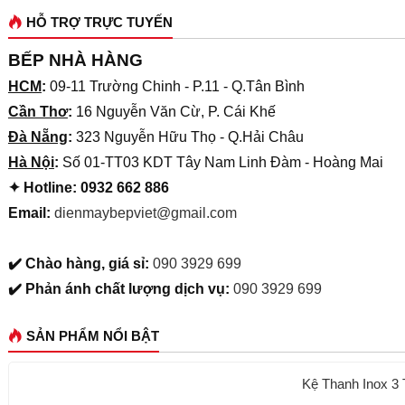
HỖ TRỢ TRỰC TUYẾN
BẾP NHÀ HÀNG
HCM
:
09-11 Trường Chinh - P.11 - Q.Tân Bình
Cần Thơ
:
16 Nguyễn Văn Cừ, P. Cái Khế
Đà Nẵng
:
323 Nguyễn Hữu Thọ - Q.Hải Châu
Hà Nội
:
Số 01-TT03 KDT Tây Nam Linh Đàm - Hoàng Mai
✦ Hotline: 0932 662 886
Email:
dienmaybepviet@gmail.com
✔️ Chào hàng, giá sỉ:
090 3929 699
✔️ Phản ánh chất lượng dịch vụ:
090 3929 699
SẢN PHẨM NỔI BẬT
Kệ Thanh Inox 3