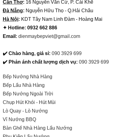
Cần Thơ
:
16 Nguyễn Văn Cừ, P. Cái Khế
Đà Nẵng
:
Nguyễn Hữu Thọ - Q.Hải Châu
Hà Nội
:
KDT Tây Nam Linh Đàm - Hoàng Mai
✦ Hotline: 0932 662 886
Email:
dienmaybepviet@gmail.com
✔️ Chào hàng, giá sỉ:
090 3929 699
✔️ Phản ánh chất lượng dịch vụ:
090 3929 699
Bếp Nướng Nhà Hàng
Bếp Lẩu Nhà Hàng
Bếp Nướng Ngoài Trời
Chụp Hút Khói - Hút Mùi
Lò Quay - Lò Nướng
Vỉ Nướng BBQ
Bàn Ghế Nhà Hàng Lẩu Nướng
Phụ Kiện Lẩu Nướng