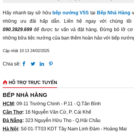
Hãy nhanh tay sở hữu
bếp nướng V5S
tại
Bếp Nhà Hàng
v
những ưu đãi hấp dẫn. Liên hệ ngay với chúng tôi 
090.3929.699
để được tư vấn và đặt hàng. Đừng bỏ lỡ cơ
những bữa tiệc nướng của bạn thêm hoàn hảo với bếp nướn
Cập nhật 10:13 24/02/2025
Chia sẽ:
HỖ TRỢ TRỰC TUYẾN
BẾP NHÀ HÀNG
HCM
:
09-11 Trường Chinh - P.11 - Q.Tân Bình
Cần Thơ
:
16 Nguyễn Văn Cừ, P. Cái Khế
Đà Nẵng
:
323 Nguyễn Hữu Thọ - Q.Hải Châu
Hà Nội
:
Số 01-TT03 KDT Tây Nam Linh Đàm - Hoàng Mai