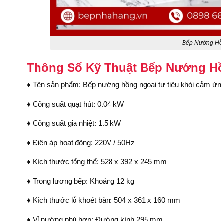
Bếp Nướng Hồ
Thông Số Kỹ Thuật Bếp Nướng Hồ
♦ Tên sản phẩm: Bếp nướng hồng ngoại tự tiêu khói cảm ứ
♦ Công suất quạt hút: 0.04 kW
♦ Công suất gia nhiệt: 1.5 kW
♦ Điện áp hoạt động: 220V / 50Hz
♦ Kích thước tổng thể: 528 x 392 x 245 mm
♦ Trọng lượng bếp: Khoảng 12 kg
♦ Kích thước lỗ khoét bàn: 504 x 361 x 160 mm
♦ Vỉ nướng phù hợp: Đường kính 295 mm