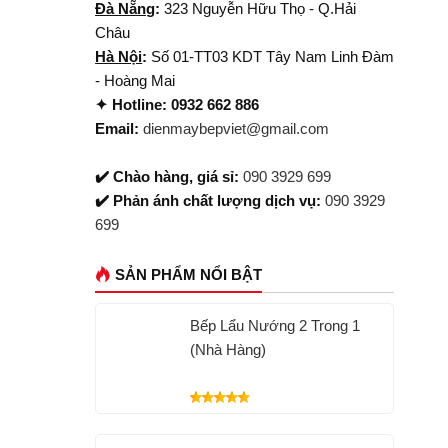
Đà Nẵng
:
323 Nguyễn Hữu Thọ - Q.Hải
Châu
Hà Nội
:
Số 01-TT03 KDT Tây Nam Linh Đàm
- Hoàng Mai
✦ Hotline: 0932 662 886
Email:
dienmaybepviet@gmail.com
✔️ Chào hàng, giá sỉ:
090 3929 699
✔️ Phản ánh chất lượng dịch vụ:
090 3929
699
SẢN PHẨM NỔI BẬT
Bếp Lẩu Nướng 2 Trong 1
(Nhà Hàng)