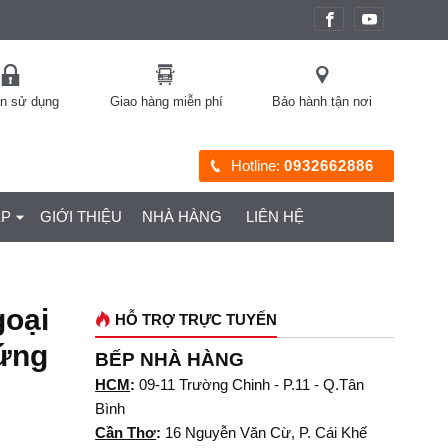
àn sử dụng
Giao hàng miễn phí
Bảo hành tận nơi
Hotline:
0932662886
ỆP
GIỚI THIỆU
NHÀ HÀNG
LIÊN HỆ
oại
HỖ TRỢ TRỰC TUYẾN
 ứng
BẾP NHÀ HÀNG
HCM
:
09-11 Trường Chinh - P.11 - Q.Tân
Bình
Cần Thơ
:
16 Nguyễn Văn Cừ, P. Cái Khế