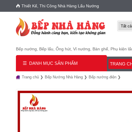
Thiết Kế, Thi Công Nhà Hàng Lẩu Nướng
Bếp nướng
,
Bếp lẩu
,
Ống hút
,
Vỉ nướng
,
Bàn ghế
,
Phụ kiện l
☰
DANH MỤC SẢN PHẨM
TRANG C
Trang chủ
Bếp Nướng Nhà Hàng
Bếp nướng điện