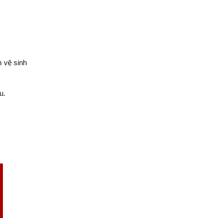
n vệ sinh
u.