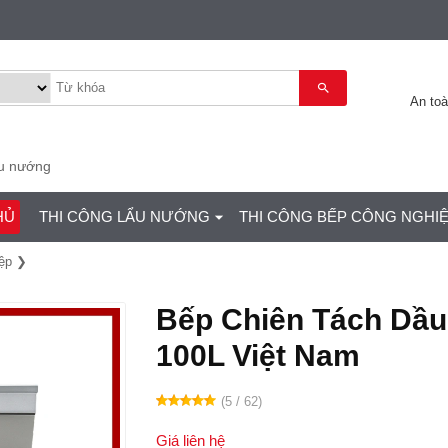
An to
ẩu nướng
HỦ
THI CÔNG LẨU NƯỚNG
THI CÔNG BẾP CÔNG NGHI
ệp
Bếp Chiên Tách Dầu
100L Việt Nam
(5 / 62)
Giá liên hệ