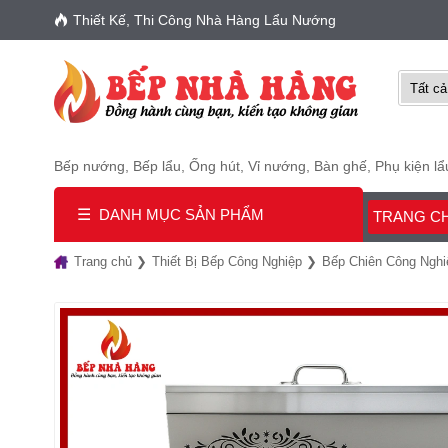
Thiết Kế, Thi Công Nhà Hàng Lẩu Nướng
Bếp nướng
,
Bếp lẩu
,
Ống hút
,
Vỉ nướng
,
Bàn ghế
,
Phụ kiện l
☰
DANH MỤC SẢN PHẨM
TRANG C
Trang chủ
Thiết Bị Bếp Công Nghiệp
Bếp Chiên Công Nghi