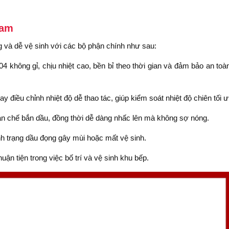
Nam
g và dễ vệ sinh với các bộ phận chính như sau:
4 không gỉ, chịu nhiệt cao, bền bỉ theo thời gian và đảm bảo an toà
 điều chỉnh nhiệt độ dễ thao tác, giúp kiểm soát nhiệt độ chiên tối ư
hạn chế bắn dầu, đồng thời dễ dàng nhấc lên mà không sợ nóng.
ình trạng dầu đọng gây mùi hoặc mất vệ sinh.
uận tiện trong việc bố trí và vệ sinh khu bếp.