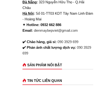
Đà Nẵng
:
323 Nguyễn Hữu Thọ - Q.Hải
Châu
Hà Nội
:
Số 01-TT03 KDT Tây Nam Linh Đàm
- Hoàng Mai
✦ Hotline: 0932 662 886
Email:
dienmaybepviet@gmail.com
✔️ Chào hàng, giá sỉ:
090 3929 699
✔️ Phản ánh chất lượng dịch vụ:
090 3929
699
SẢN PHẨM NỔI BẬT
TIN TỨC LIÊN QUAN